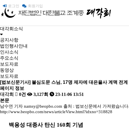
로그인
회원가입
대각회소식
공지사항
법인행사안내
인사소식
주요소식
보도자료
동영상
보도자료
[법보신문기사] 불심도문 스님, 17명 제자에 대은율사 계맥 전계
페이지 정보
대각회
0건
3,127회
23-11-06 13:51
본문
남수연 기자
namsy@beopbo.com
출처
:
법보신문에서 가져왔습니다
http://www.beopbo.com/news/articleView.html?idxno=318828
백용성 대종사 탄신
160
회 기념