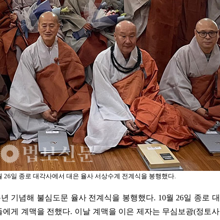
월
26
일 종로 대각사에서 대은 율사 서상수계 전계식을 봉행했다
.
년 기념해 불심도문 율사 전계식을 봉행했다. 10월 26일 종로
에게 계맥을 전했다. 이날 계맥을 이은 제자는 무심보광(정토사 회