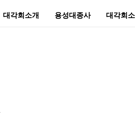
대각회소개
용성대종사
대각회소
법인소개
행적
공지사항
법인현황
연보
법인행사안내
이사장스님
용성사상
인사소식
법인기구안내
주요소식
법인 정관 및 규정
보도자료
찾아오시는 길
동영상
.