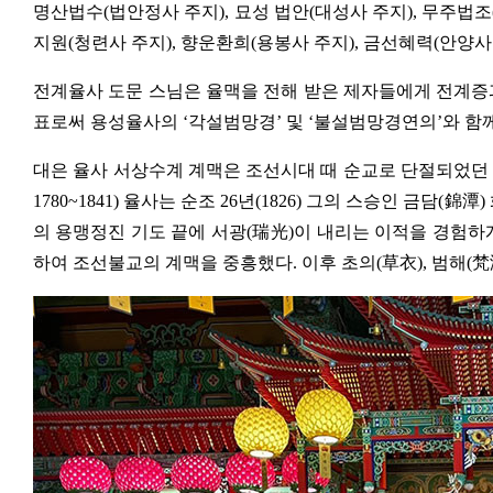
명산법수(법안정사 주지), 묘성 법안(대성사 주지), 무주법조
지원(청련사 주지), 향운환희(용봉사 주지), 금선혜력(안양사
전계율사 도문 스님은 율맥을 전해 받은 제자들에게 전계증
표로써 용성율사의 ‘각설범망경’ 및 ‘불설범망경연의’와 함
대은 율사 서상수계 계맥은 조선시대 때 순교로 단절되었던 환
1780~1841) 율사는 순조 26년(1826) 그의 스승인 
의 용맹정진 기도 끝에 서광(瑞光)이 내리는 이적을 경험하
하여 조선불교의 계맥을 중흥했다. 이후 초의(草衣), 범해(梵海)