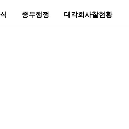
식
종무행정
대각회사찰현황
종무자료실
등록사찰검색
건의사항