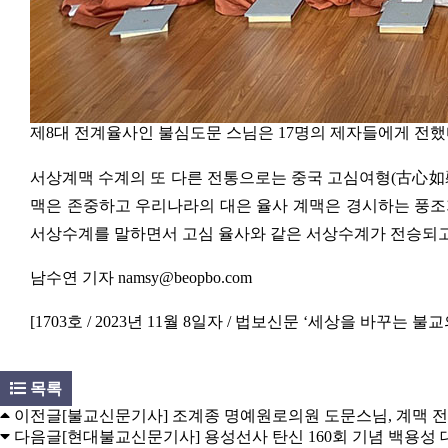
제8대 전계율사인 불심도문 스님은 17명의 제자들에게 전했
서상계맥 수계의 또 다른 전통으로는 중국 고심여형(古心如馨,
맥은 존중하고 우리나라의 대은 율사 계맥은 경시하는 풍조가
서상수계를 말하면서 고심 율사와 같은 서상수계가 전승되고
남수연 기자 namsy@beopbo.com
[1703호 / 2023년 11월 8일자 / 법보신문 ‘세상을 바꾸는 불교
목록
이전글
[불교신문기사] 조계종 명예원로의원 도문스님, 계맥 
다음글
[현대불교신문기사] 용성선사 탄신 160회 기념 백용성