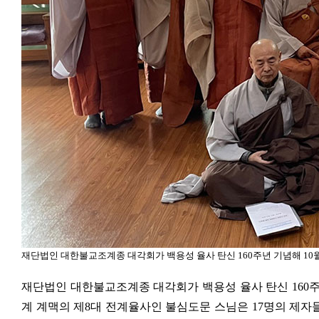
재단법인 대한불교조계종 대각회가 백용성 율사 탄신
160
주년 기념해
10
재단법인 대한불교조계종 대각회가 백용성 율사 탄신 160주
계 계맥의 제8대 전계율사인 불심도문 스님은 17명의 제자들