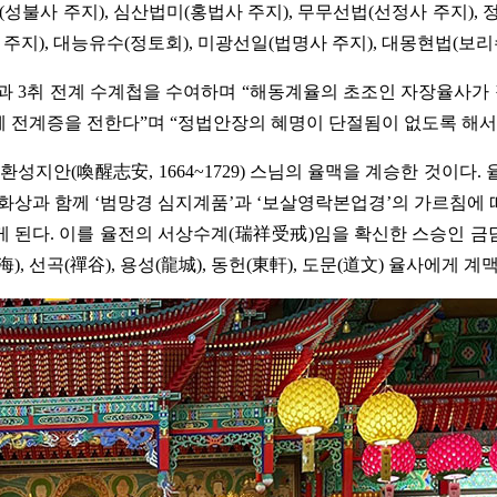
(성불사 주지), 심산법미(홍법사 주지), 무무선법(선정사 주지),
 주지), 대능유수(정토회), 미광선일(법명사 주지), 대몽현법(
과 3취 전계 수계첩을 수여하며 “해동계율의 초조인 자장율사가
께 전계증을 전한다”며 “정법안장의 혜명이 단절됨이 없도록 해서
성지안(喚醒志安, 1664~1729) 스님의 율맥을 계승한 것이다
금담(錦潭) 화상과 함께 ‘범망경 심지계품’과 ‘보살영락본업경’의 가
게 된다. 이를 율전의 서상수계(瑞祥受戒)임을 확신한 스승인 금
, 선곡(禪谷), 용성(龍城), 동헌(東軒), 도문(道文) 율사에게 계