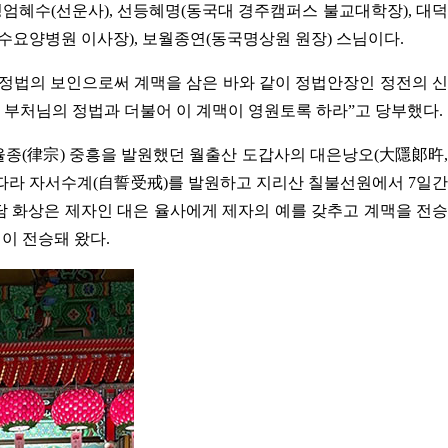
 정엄혜수(선운사), 선등혜명(동국대 경주캠퍼스 불교대학장), 대덕
보리수요양병원 이사장), 보월종연(동국명상원 원장) 스님이다.
 정법의 보인으로써 계맥을 삼은 바와 같이 정법안장인 정전의 신
 부처님의 정법과 더불어 이 계맥이 영원토록 하라”고 당부했다.
. 율종(律宗) 중흥을 발원했던 월출산 도갑사의 대은낭오(大隱郞旿,
르침에 따라 자서수계(自誓受戒)를 발원하고 지리산 칠불선원에서 7일간
담 화상은 제자인 대은 율사에게 제자의 예를 갖추고 계맥을 전승
맥이 전승돼 왔다.