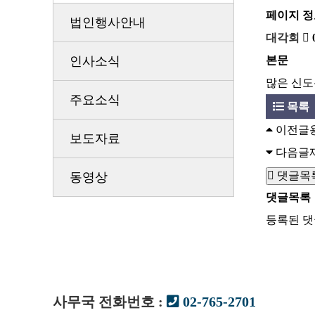
페이지 정
법인행사안내
대각회
인사소식
본문
많은 신도
주요소식
목록
이전글
보도자료
다음글
댓글목
동영상
댓글목록
등록된 댓
사무국 전화번호 :
02-765-2701