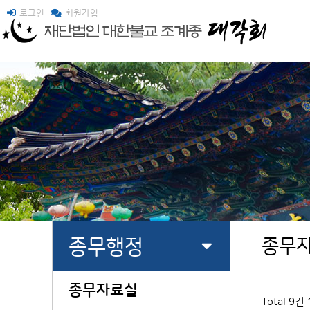
로그인
회원가입
종무행정
종무
종무자료실
Total 9건