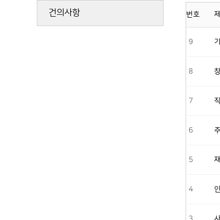
건의사항
번호
9
8
7
직
6
5
4
인
3