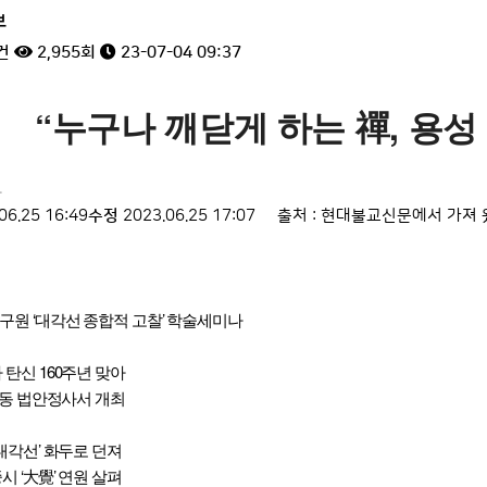
보
건
2,955회
23-07-04 09:37
“누구나 깨닫게 하는 禪, 용성 
자
06.25 16:49
수정
2023.06.25 17:07 출처 : 현대불교신문에서 가져
원 ‘대각선 종합적 고찰’ 학술세미나
 탄신 160주년 맞아
 목동 법안정사서 개최
‘대각선’ 화두로 던져
시 ‘大覺’ 연원 살펴