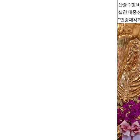
산중수행 바
실천 대중 
“‘민중대각화