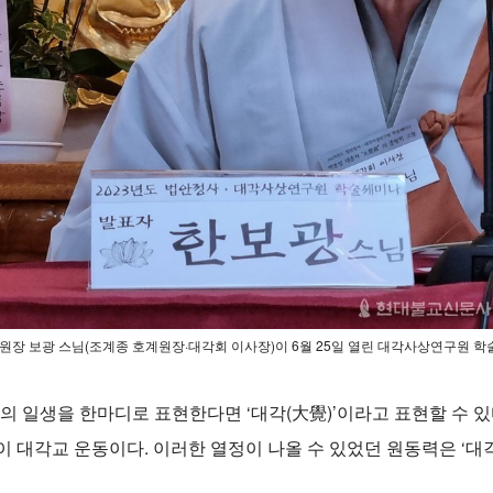
장 보광 스님(조계종 호계원장·대각회 이사장)이 6월 25일 열린 대각사상연구원 학
님의 일생을 한마디로 표현한다면 ‘대각(大覺)’이라고 표현할 수 있
 대각교 운동이다. 이러한 열정이 나올 수 있었던 원동력은 ‘대각선