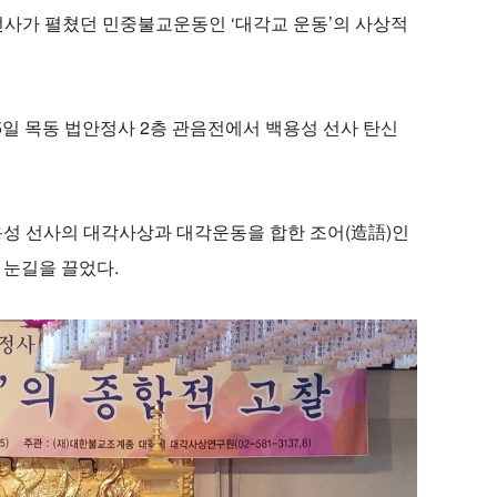
) 선사가 펼쳤던 민중불교운동인 ‘대각교 운동’의 사상적
5일 목동 법안정사 2층 관음전에서 백용성 선사 탄신
용성 선사의 대각사상과 대각운동을 합한 조어(造語)인
 눈길을 끌었다.