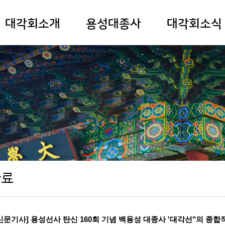
대각회소개
용성대종사
대각회소식
법인소개
행적
공지사항
법인현황
연보
법인행사안내
이사장스님
용성사상
인사소식
법인기구안내
주요소식
법인 정관 및 규정
보도자료
찾아오시는 길
동영상
자료
문기사] 용성선사 탄신 160회 기념 백용성 대종사 '대각선"의 종