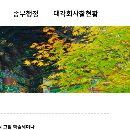
종무행정
대각회사찰현황
종무자료실
등록사찰검색
건의사항
합적 고찰 학술세미나