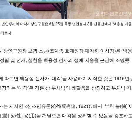
 법안정사와 대각사상연구원은 6월 25일 목동 법안정사 2층 관음전에서 ‘백용성 대종사
최했다.
사상연구원장 보광 스님(조계종 호계원장·대각회 이사장)은 ‘백용성
 정립 및 전개, 실천을 백용성 선사의 생애·저술을 근간해 조명했다
에 따르면 백용성 선사가 ‘대각’을 사용하기 시작한 것은 1916
 등장하는 ‘대각’은 경론 상 부처님의 깨달음을 상징하고 부처님 자
는 저서인 <심조만유론(心造萬有論, 1921)>에서 ‘부처 불(佛)’
체(體)·성(性)·용(用)을 깨달으면 대각을 성취할 수 있음을 강조하고