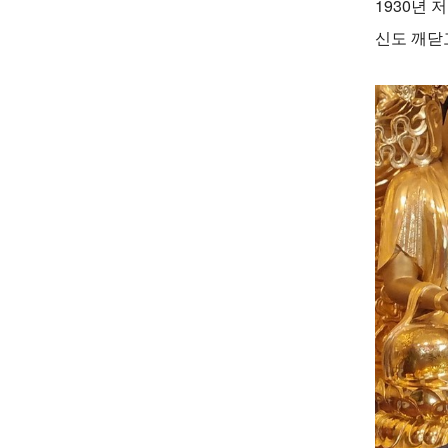
1930년
신도 깨닫