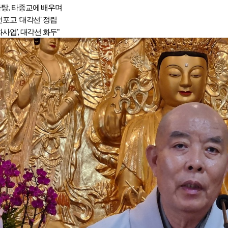
탕, 타종교에 배우며
선포교 ‘대각선’ 정립
사업’, 대각선 화두”