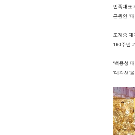
민족대표 
근원인 ‘
조계종 대
160주년
‘백용성 
‘대각선’