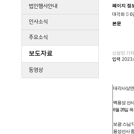
페이지 정
법인행사안내
대각회
0
인사소식
본문
주요소식
신성민 기
보도자료
입력
2023.
동영상
대각사상연구
백용성 선사
6월 25일
보광 스님 
용성선사 중