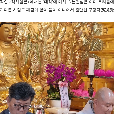
 저작인 <각해일륜>에서는 ‘대각’에 대해 △본연심은 이미 우리들
고 다른 사람도 깨닫게 함이 둘이 아니어서 원만한 구경각(究竟覺